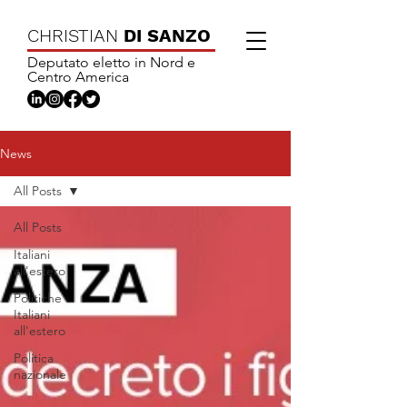
CHRISTIAN
DI SANZO
Deputato eletto in Nord e
Centro America
News
All Posts
All Posts
Italiani
all'estero
Politiche
Italiani
all'estero
Politica
nazionale