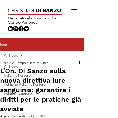
CHRISTIAN
DI SANZO
Deputato eletto in Nord e
Centro America
Post
All Posts
12 dic 2024
Tempo di lettura: 2 min
All Posts
L'On. Di Sanzo sulla
Italiani all'estero
nuova direttiva iure
Politiche Italiani all'estero
sanguinis: garantire i
Politica nazionale
diritti per le pratiche già
avviate
Aggiornamento:
21 dic 2024