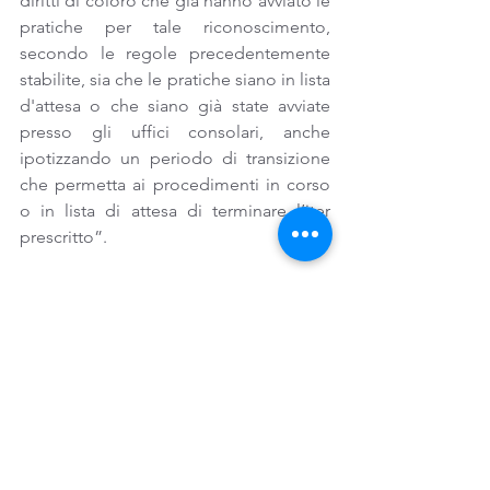
diritti di coloro che già hanno avviato le 
pratiche per tale riconoscimento, 
secondo le regole precedentemente 
stabilite, sia che le pratiche siano in lista 
d'attesa o che siano già state avviate 
presso gli uffici consolari, anche 
ipotizzando un periodo di transizione 
che permetta ai procedimenti in corso 
o in lista di attesa di terminare l’iter 
prescritto”.
L’auspicio è che “vi sia ragionevolezza” 
e che “vengano accolte queste 
richieste per evitare di cambiare le 
regole mentre sono già state avviate e 
sono ancora in corso tante procedure 
di riconoscimento”. 
Italiani all'estero