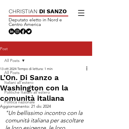
CHRISTIAN
DI SANZO
Deputato eletto in Nord e
Centro America
Post
All Posts
13 ott 2024
Tempo di lettura: 1 min
All Posts
L’On. Di Sanzo a
Italiani all'estero
Washington con la
Politiche Italiani all'estero
comunità italiana
Politica nazionale
Aggiornamento:
21 dic 2024
"Un bellissimo incontro con la 
comunità italiana per ascoltare 
le loro esigenze, le loro 