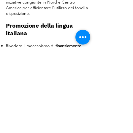
iniziative congiunte in Nord e Centro
America per efficientare l'utilizzo dei fondi a
disposizione.
Promozione della lingua
italiana
Rivedere il meccanismo di
finanziamento
degli enti promotori della lingua italiana
per
facilitare l’erogazione di fondi pubblici,
semplificando le procedure di richiesta,
accelerando i tempi di elargizione dei fondi
e eliminando la necessita' di
autofinanziamento aggiuntivo degli enti;
Istituire
iniziative concrete per la
promozione della lingua italiana da parte del
MAECI
che si aggiungano alla settimana
delle lingua italiana (concorsi di letteratura,
borse di studio per studenti di italiano).
Rivedere i meccanismi di finanziamento
dell'editoria italiana all'estero, tramite un