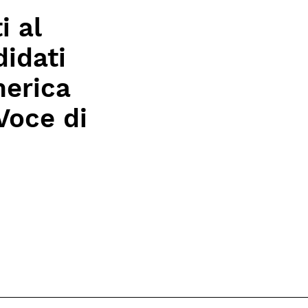
i al
didati
merica
Voce di