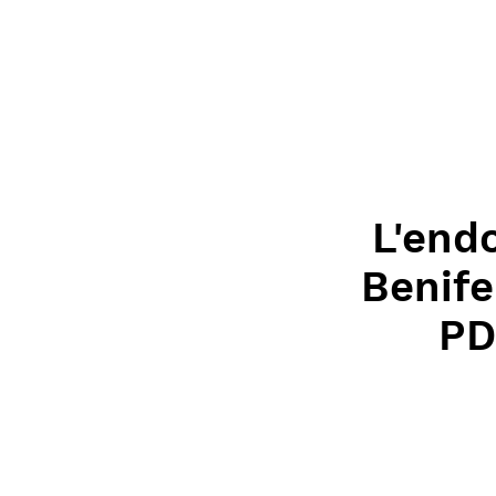
L'end
Benife
PD