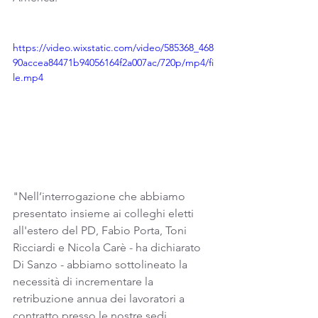
https://video.wixstatic.com/video/585368_468
90accea84471b94056164f2a007ac/720p/mp4/fi
le.mp4
"Nell’interrogazione che abbiamo 
presentato insieme ai colleghi eletti 
all'estero del PD, Fabio Porta, Toni 
Ricciardi e Nicola Carè - ha dichiarato 
Di Sanzo - abbiamo sottolineato la 
necessità di incrementare la 
retribuzione annua dei lavoratori a 
contratto presso le nostre sedi 