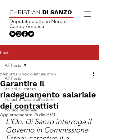
CHRISTIAN
DI SANZO
Deputato eletto in Nord e
Centro America
Post
All Posts
2 feb 2023
Tempo di lettura: 2 min
All Posts
Garantire il
Italiani all'estero
riadeguamento salariale
Politiche Italiani all'estero
dei contrattisti
Politica nazionale
Aggiornamento:
26 dic 2023
L'On. Di Sanzo interroga il 
Governo in Commissione 
Esteri: garantire il ri-