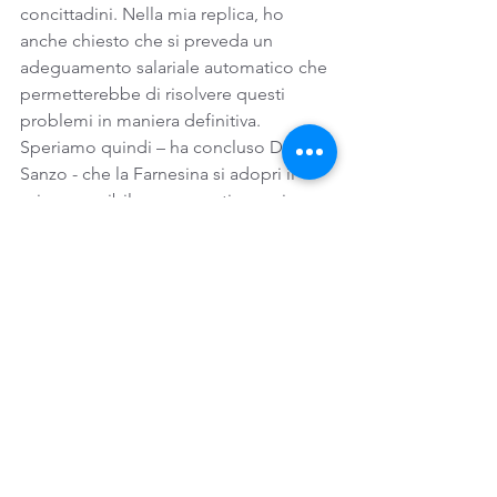
concittadini. Nella mia replica, ho 
anche chiesto che si preveda un 
adeguamento salariale automatico che 
permetterebbe di risolvere questi 
problemi in maniera definitiva. 
Speriamo quindi – ha concluso Di 
Sanzo - che la Farnesina si adopri il 
prima possibile per garantire un ri-
adeguamento stipendiale degli 
impiegati a contratto e salvaguardare i 
servizi consolari per i nostri 
concittadini”.
Italiani all'estero