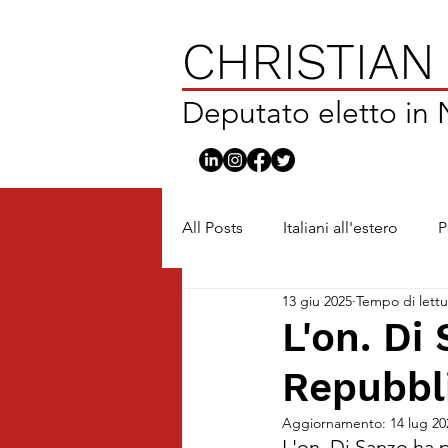
CHRISTIAN
Deputato eletto in
All Posts
Italiani all'estero
P
13 giu 2025
Tempo di lettu
L'on. Di
Repubbl
Aggiornamento:
14 lug 20
L'on. Di Sanzo ha 