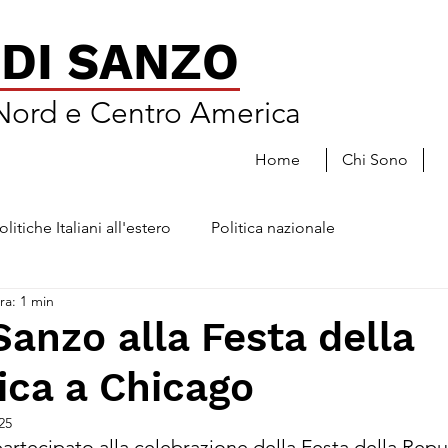
DI SANZO
 Nord e Centro America
Home
Chi Sono
olitiche Italiani all'estero
Politica nazionale
ra: 1 min
 Sanzo alla Festa della
ica a Chicago
25
partecipato alla celebrazione della Festa della Repu