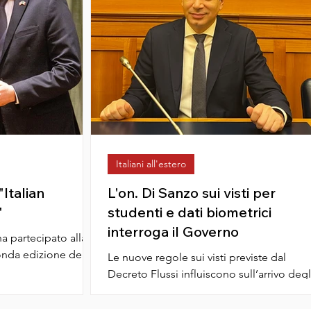
Italiani all'estero
"Italian
L'on. Di Sanzo sui visti per
"
studenti e dati biometrici
interroga il Governo
onda edizione degli
Le nuove regole sui visti previste dal
,
Decreto Flussi influiscono sull’arrivo degl
studenti stranieri in Italia e sul lavoro dei..