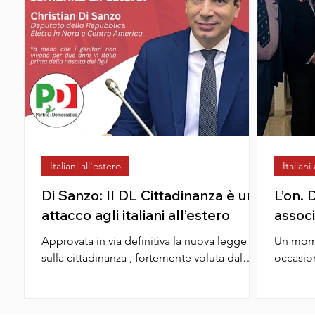
Italiani all'estero
Italiani
Di Sanzo: Il DL Cittadinanza è un
L’on. 
attacco agli italiani all’estero
associ
Approvata in via definitiva la nuova legge
Un mome
sulla cittadinanza , fortemente voluta dal
occasion
governo Meloni , è un vero e proprio attacco
Giorgio 
agli...
attiva...