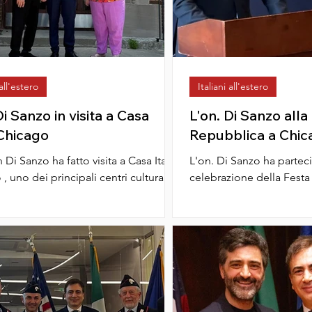
 all'estero
Italiani all'estero
Di Sanzo in visita a Casa
L'on. Di Sanzo alla
 Chicago
Repubblica a Chic
n Di Sanzo ha fatto visita a Casa Italia
L'on. Di Sanzo ha parteci
, uno dei principali centri culturali
celebrazione della Festa
 alla storia e alla memoria...
organizzata presso il Ch
Museum, un evento...