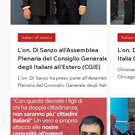
Italiani all'estero
Italiani
L'on. Di Sanzo all’Assemblea
L'on. 
Plenaria del Consiglio Generale
Italia
degli Italiani all’Estero (CGIE)
Christia
Chicago 
L'on. Di Sanzo ha preso parte all’Assemblea
dedicati
Plenaria del Consiglio Generale degli Italiani
all’Estero (CGIE), svoltasi a Roma dal 16 al...