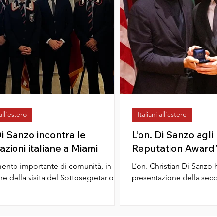
 all'estero
Italiani all'estero
Di Sanzo incontra le
L’on. Di Sanzo agli 
azioni italiane a Miami
Reputation Award
nto importante di comunità, in
L’on. Christian Di Sanzo ha partecipato alla
e della visita del Sottosegretario
presentazione della sec
Silli , che ha visto la partecipazione
Italian Reputation Award a New York
presso...